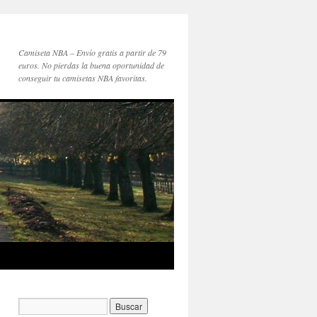
Camiseta NBA – Envío gratis a partir de 79
euros. No pierdas la buena oportunidad de
conseguir tu camisetas NBA favoritas.