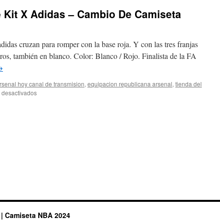
 Kit X Adidas – Cambio De Camiseta
didas cruzan para romper con la base roja. Y con las tres franjas
ros, también en blanco. Color: Blanco / Rojo. Finalista de la FA
→
rsenal hoy canal de transmision
,
equipacion republicana arsenal
,
tienda del
en
 desactivados
Arsenal
2021-
21
Home
Kit
X
Adidas
–
Cambio
De
Camiseta
 | Camiseta NBA 2024