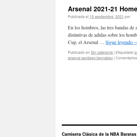
Arsenal 2021-21 Home
Publicada el
15 septiembre, 2021
por
En los hombros, las tres bandas de a
distintivas de adidas sobre los homb
Cup, el Arsenal …
Sigue leyendo
Publicado en
Sin categoría
|
Etiquetado
a
arsenal santiago bernabeu
|
Comentarios
Camiseta Clásica de la NBA Baratas