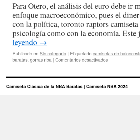
Para Otero, el análisis del euro debe ir 
enfoque macroeconómico, pues el dinero
con la política, toronto raptors camiseta 
psicología como con la economía. Este
leyendo
→
Publicado en
Sin categoría
|
Etiquetado
camisetas de baloncest
en
baratas
,
gorras nba
|
Comentarios desactivados
Con
el
Proyecto
Meriton
Camiseta Clásica de la NBA Baratas | Camiseta NBA 2024
en
Pleno
Descalabro