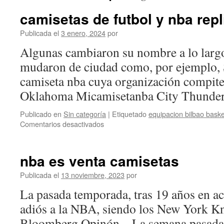
camisetas de futbol y nba repl
Publicada el
3 enero, 2024
por
Algunas cambiaron su nombre a lo largo 
mudaron de ciudad como, por ejemplo, S
camiseta nba cuya organización compit
Oklahoma Micamisetanba City Thunder
Publicado en
Sin categoría
|
Etiquetado
equipacion bilbao baske
en
Comentarios desactivados
camisetas
de
futbol
nba es venta camisetas
y
nba
Publicada el
13 noviembre, 2023
por
replicas
La pasada temporada, tras 19 años en act
adiós a la NBA, siendo los New York Kn
Bloomberg Opinón – La semana pasada se