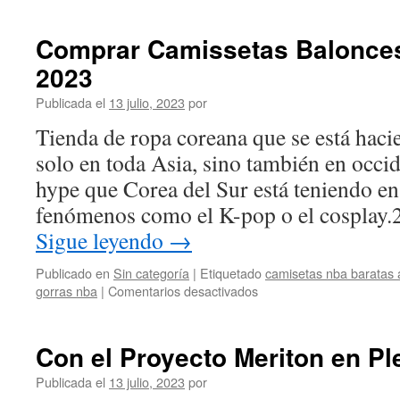
Could
LeBron
Comprar Camissetas Balonce
James
2023
Return
To
Publicada el
13 julio, 2023
por
Cleveland
Again?
Tienda de ropa coreana que se está hac
solo en toda Asia, sino también en occi
hype que Corea del Sur está teniendo en
fenómenos como el K-pop o el cosplay.
Sigue leyendo
→
Publicado en
Sin categoría
|
Etiquetado
camisetas nba baratas
en
gorras nba
|
Comentarios desactivados
Comprar
Camissetas
Baloncesto
Con el Proyecto Meriton en P
NBA
Baratas
Publicada el
13 julio, 2023
por
2023