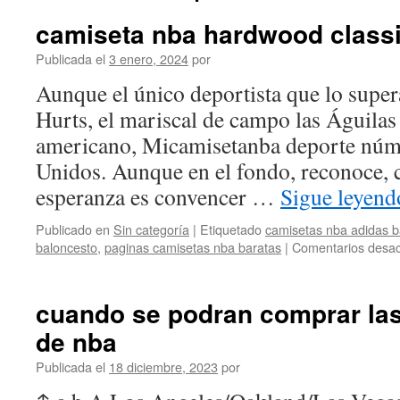
camiseta nba hardwood class
Publicada el
3 enero, 2024
por
Aunque el único deportista que lo supera
Hurts, el mariscal de campo las Águilas 
americano, Micamisetanba deporte núm
Unidos. Aunque en el fondo, reconoce, 
esperanza es convencer …
Sigue leyen
Publicado en
Sin categoría
|
Etiquetado
camisetas nba adidas b
baloncesto
,
paginas camisetas nba baratas
|
Comentarios desac
cuando se podran comprar las
de nba
Publicada el
18 diciembre, 2023
por