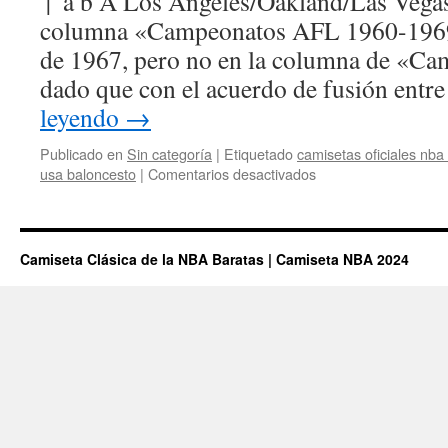
↑ a b A Los Angeles/Oakland/Las Vegas
columna «Campeonatos AFL 1960-1969» 
de 1967, pero no en la columna de «Ca
dado que con el acuerdo de fusión entr
leyendo
→
Publicado en
Sin categoría
|
Etiquetado
camisetas oficiales nba
en
usa baloncesto
|
Comentarios desactivados
cuando
se
podran
comprar
Camiseta Clásica de la NBA Baratas | Camiseta NBA 2024
las
camisetas
nike
de
nba