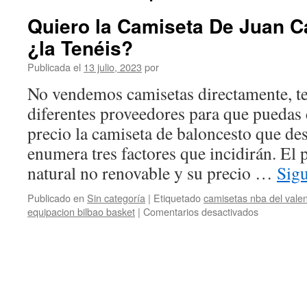
Quiero la Camiseta De Juan C
¿la Tenéis?
Publicada el
13 julio, 2023
por
No vendemos camisetas directamente, t
diferentes proveedores para que puedas
precio la camiseta de baloncesto que de
enumera tres factores que incidirán. El 
natural no renovable y su precio …
Sig
Publicado en
Sin categoría
|
Etiquetado
camisetas nba del valen
en
equipacion bilbao basket
|
Comentarios desactivados
Quiero
la
Camiseta
De
Juan
Carlos
Navarro,