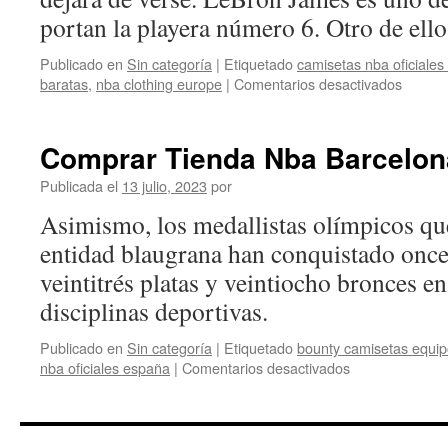
portan la playera número 6. Otro de el
Publicado en
Sin categoría
|
Etiquetado
camisetas nba oficiale
en
baratas
,
nba clothing europe
|
Comentarios desactivados
Camise
De
Nba
Comprar Tienda Nba Barcelon
Publicada el
13 julio, 2023
por
Asimismo, los medallistas olímpicos que
entidad blaugrana han conquistado once 
veintitrés platas y veintiocho bronces en 
disciplinas deportivas.
Publicado en
Sin categoría
|
Etiquetado
bounty camisetas equi
en
nba oficiales españa
|
Comentarios desactivados
Comprar
Tienda
Nba
Barcelona