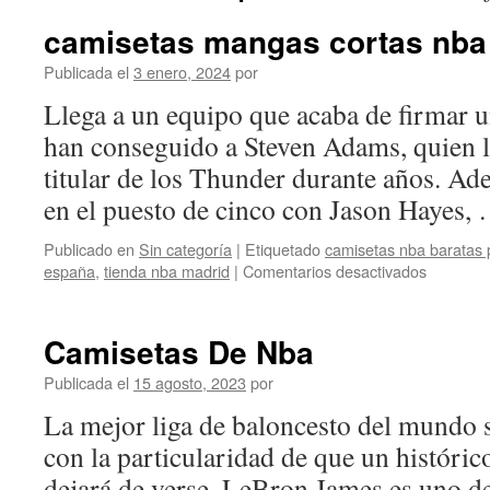
camisetas mangas cortas nba
Publicada el
3 enero, 2024
por
Llega a un equipo que acaba de firmar u
han conseguido a Steven Adams, quien ll
titular de los Thunder durante años. A
en el puesto de cinco con Jason Hayes,
Publicado en
Sin categoría
|
Etiquetado
camisetas nba baratas 
en
españa
,
tienda nba madrid
|
Comentarios desactivados
camiseta
mangas
cortas
Camisetas De Nba
nba
Publicada el
15 agosto, 2023
por
La mejor liga de baloncesto del mundo s
con la particularidad de que un históri
dejará de verse. LeBron James es uno de