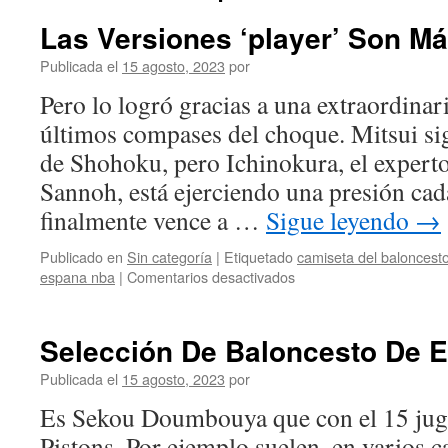
Las Versiones ‘player’ Son Má
Publicada el
15 agosto, 2023
por
Pero lo logró gracias a una extraordinar
últimos compases del choque. Mitsui si
de Shohoku, pero Ichinokura, el experto
Sannoh, está ejerciendo una presión ca
finalmente vence a …
Sigue leyendo
→
Publicado en
Sin categoría
|
Etiquetado
camiseta del baloncest
en
espana nba
|
Comentarios desactivados
Las
Versiones
‘player’
Selección De Baloncesto De 
Son
Más
Publicada el
15 agosto, 2023
por
Ligeras
Es Sekou Doumbouya que con el 15 juga
Pistons. Por ejemplo suelen, en varios c