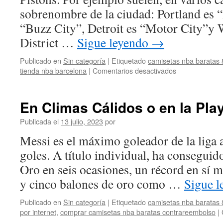
sobrenombre de la ciudad: Portland es “
“Buzz City”, Detroit es “Motor City”y
District …
Sigue leyendo
→
Publicado en
Sin categoría
|
Etiquetado
camisetas nba baratas 
en
tienda nba barcelona
|
Comentarios desactivados
Selección
De
Baloncesto
En Climas Cálidos o en la Pla
De
España
Publicada el
13 julio, 2023
por
Messi es el máximo goleador de la liga 
goles. A título individual, ha consegui
Oro en seis ocasiones, un récord en sí 
y cinco balones de oro como …
Sigue 
Publicado en
Sin categoría
|
Etiquetado
camisetas nba baratas 
por internet
,
comprar camisetas nba baratas contrareembolso
|