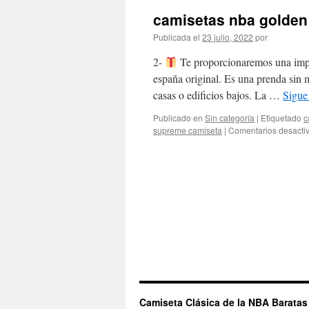
camisetas nba golden 
Publicada el
23 julio, 2022
por
2-
Te proporcionaremos una impre
españa original. Es una prenda sin 
casas o edificios bajos. La …
Sigue
Publicado en
Sin categoría
|
Etiquetado
c
supreme camiseta
|
Comentarios desacti
Camiseta Clásica de la NBA Baratas