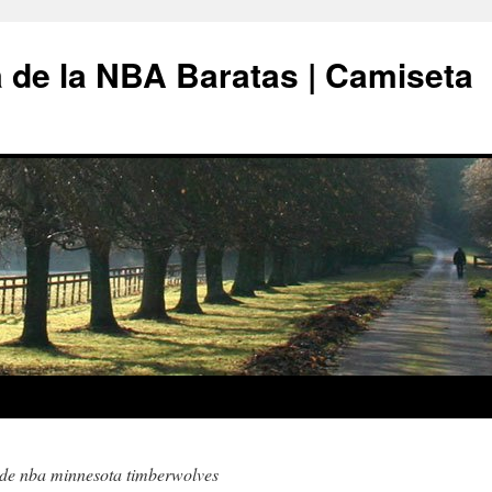
 de la NBA Baratas | Camiseta
 de nba minnesota timberwolves