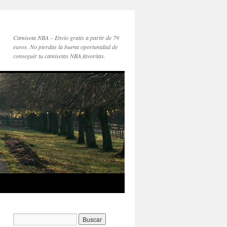
Camiseta NBA – Envío gratis a partir de 79
euros. No pierdas la buena oportunidad de
conseguir tu camisetas NBA favoritas.