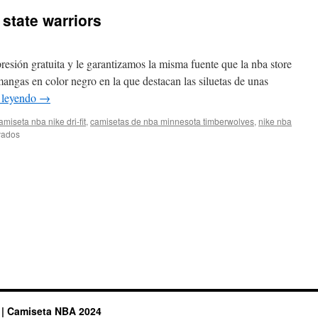
state warriors
sión gratuita y le garantizamos la misma fuente que la nba store
mangas en color negro en la que destacan las siluetas de unas
 leyendo
→
amiseta nba nike dri-fit
,
camisetas de nba minnesota timberwolves
,
nike nba
en
vados
camisetas
nba
golden
state
warriors
 | Camiseta NBA 2024