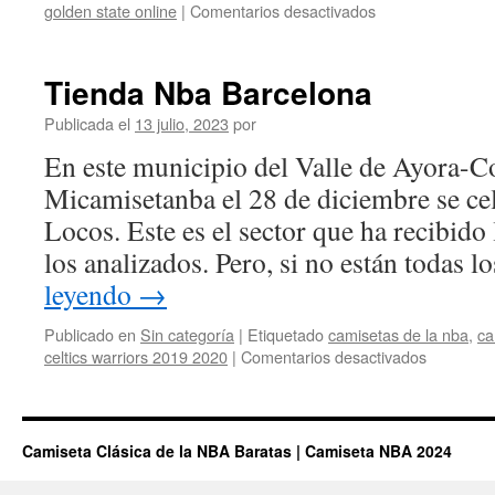
en
golden state online
|
Comentarios desactivados
Opiniones
Camisetas
Nba
Tienda Nba Barcelona
Baratas
Ny
Publicada el
13 julio, 2023
por
En este municipio del Valle de Ayora-Co
Foro
De
Micamisetanba el 28 de diciembre se cele
Nueva
Locos. Este es el sector que ha recibido 
York
Y
los analizados. Pero, si no están todas 
Noreste
leyendo
→
De
USA
Publicado en
Sin categoría
|
Etiquetado
camisetas de la nba
,
ca
en
celtics warriors 2019 2020
|
Comentarios desactivados
Tienda
Nba
Barcelon
Camiseta Clásica de la NBA Baratas | Camiseta NBA 2024