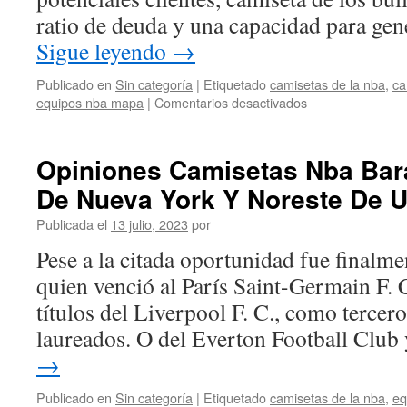
ratio de deuda y una capacidad para ge
Sigue leyendo
→
Publicado en
Sin categoría
|
Etiquetado
camisetas de la nba
,
ca
en
equipos nba mapa
|
Comentarios desactivados
Tienda
Tus
Camisetas
Opiniones Camisetas Nba Bar
Nba
De Nueva York Y Noreste De
Publicada el
13 julio, 2023
por
Pese a la citada oportunidad fue finalme
quien venció al París Saint-Germain F. C.
títulos del Liverpool F. C., como tercer
laureados. O del Everton Football Club
→
Publicado en
Sin categoría
|
Etiquetado
camisetas de la nba
,
eq