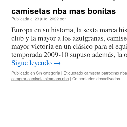
camisetas nba mas bonitas
Publicada el
23 julio, 2022
por
Europa en su historia, la sexta marca his
club y la mayor a los azulgranas, camiset
mayor victoria en un clásico para el equ
temporada 2009-10 supuso además, la o
Sigue leyendo
→
Publicado en
Sin categoría
|
Etiquetado
camiseta patrocinio nba
en
comprar camiseta simmons nba
|
Comentarios desactivados
cam
nba
ma
bon