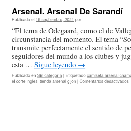
Arsenal. Arsenal De Sarandí
Publicada el
15 septiembre, 2021
por
“El tema de Odegaard, como el de Vallej
circunstancia del momento. El tema “S
transmite perfectamente el sentido de pe
seguidores del mundo a los clubes y jug
esta …
Sigue leyendo
→
Publicado en
Sin categoría
|
Etiquetado
camiseta arsenal cham
e
el corte ingles
,
tienda arsenal gijon
|
Comentarios desactivados
A
A
D
S