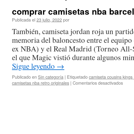
comprar camisetas nba barce
Publicada el
23 julio, 2022
por
También, camiseta jordan roja un partid
memoria del baloncesto entre el equip
ex NBA) y el Real Madrid (Torneo All-
el que Magic vistió durante algunos mi
Sigue leyendo
→
Publicado en
Sin categoría
|
Etiquetado
camiseta cousins kings
en
camisetas nba retro originales
|
Comentarios desactivados
compr
camis
nba
barce