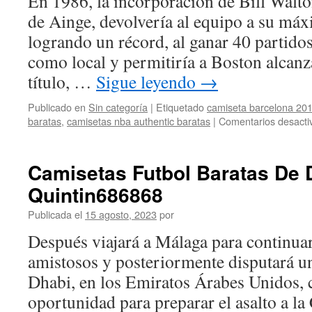
En 1986, la incorporación de Bill Walto
de Ainge, devolvería al equipo a su má
logrando un récord, al ganar 40 partido
como local y permitiría a Boston alcan
título, …
Sigue leyendo
→
Publicado en
Sin categoría
|
Etiquetado
camiseta barcelona 201
baratas
,
camisetas nba authentic baratas
|
Comentarios desacti
Camisetas Futbol Baratas De 
Quintin686868
Publicada el
15 agosto, 2023
por
Después viajará a Málaga para continua
amistosos y posteriormente disputará u
Dhabi, en los Emiratos Árabes Unidos,
oportunidad para preparar el asalto a l