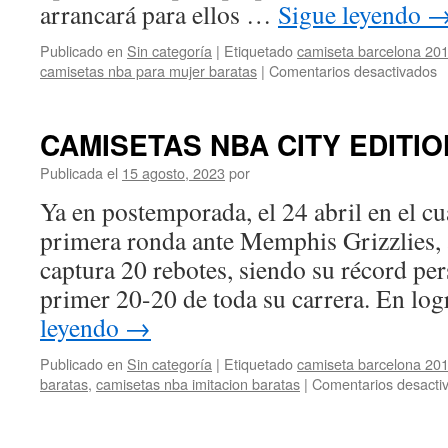
arrancará para ellos …
Sigue leyendo
Publicado en
Sin categoría
|
Etiquetado
camiseta barcelona 201
e
camisetas nba para mujer baratas
|
Comentarios desactivados
C
F
B
CAMISETAS NBA CITY EDITIO
D
D
Publicada el
15 agosto, 2023
por
Q
Ya en postemporada, el 24 abril en el c
primera ronda ante Memphis Grizzlies, 
captura 20 rebotes, siendo su récord per
primer 20-20 de toda su carrera. En lo
leyendo
→
Publicado en
Sin categoría
|
Etiquetado
camiseta barcelona 201
baratas
,
camisetas nba imitacion baratas
|
Comentarios desacti