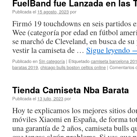
FuelBand fue Lanzada en las 
Publicada el
15 agosto, 2023
por
Firmó 19 touchdowns en seis partidos e
Wee (categoría por edad en fútbol amer
se marchó de Cleveland, en busca de su 
vestir la camiseta de …
Sigue leyendo
Publicado en
Sin categoría
|
Etiquetado
camiseta barcelona 201
baratas 2019
,
chicago bulls boston celtics online
|
Comentarios 
Tienda Camiseta Nba Barata
Publicada el
13 julio, 2023
por
Hoy te explicamos los mejores sitios d
móviles Xiaomi en España, de forma tot
una garantía de 2 años, camiseta bulls q
que tengas algún problema. Si ves que