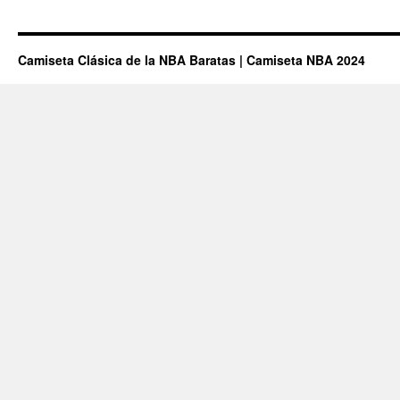
Mejores
Camiseta
Térmicas
De
Camiseta Clásica de la NBA Baratas | Camiseta NBA 2024
2023
–
Comparat