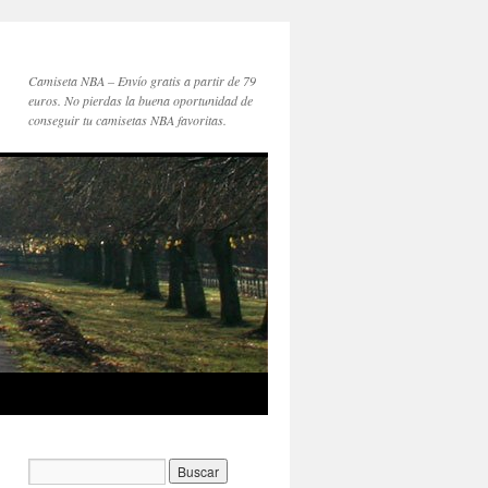
Camiseta NBA – Envío gratis a partir de 79
euros. No pierdas la buena oportunidad de
conseguir tu camisetas NBA favoritas.