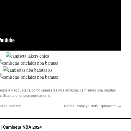
tegoría
y etiquetada como
camisetas nba amazon
,
camisetas nba baratas
a
. Guarda el
enlace permanente
.
en el Corazón
Tienda Brooklyn Nets Equipacion
→
 | Camiseta NBA 2024