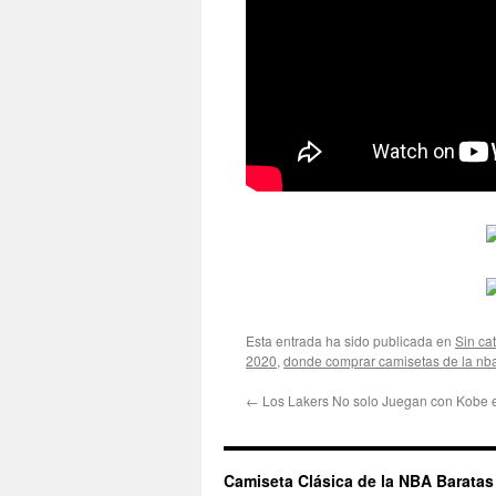
Esta entrada ha sido publicada en
Sin ca
2020
,
donde comprar camisetas de la nb
←
Los Lakers No solo Juegan con Kobe 
Camiseta Clásica de la NBA Baratas