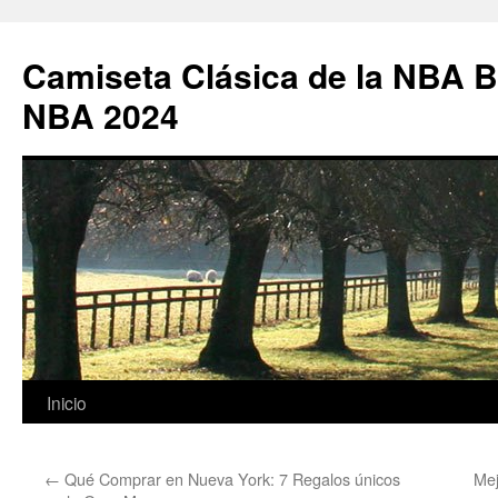
Camiseta Clásica de la NBA B
NBA 2024
Saltar
Inicio
al
←
Qué Comprar en Nueva York: 7 Regalos únicos
Mej
contenido