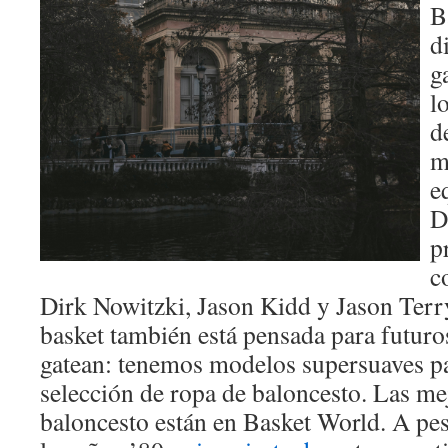
B
d
g
l
d
m
e
D
p
c
Dirk Nowitzki, Jason Kidd y Jason Terr
basket también está pensada para futuro
gatean: tenemos modelos supersuaves p
selección de ropa de baloncesto. Las mej
baloncesto están en Basket World. A pes