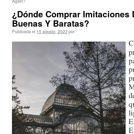
Again?
¿Dónde Comprar Imitaciones 
Buenas Y Baratas?
Publicada el
15 agosto, 2023
por
C
p
p
p
p
M
d
q
l
E
E