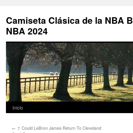
Camiseta Clásica de la NBA B
NBA 2024
Saltar
Inicio
al
←
↑ Could LeBron James Return To Cleveland
contenido