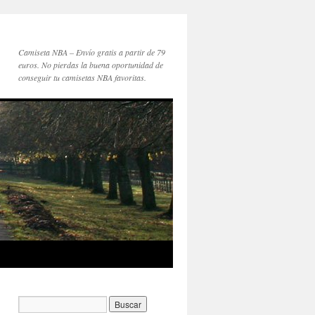
Camiseta NBA – Envío gratis a partir de 79
euros. No pierdas la buena oportunidad de
conseguir tu camisetas NBA favoritas.