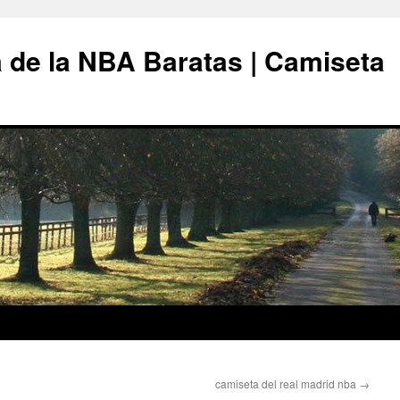
 de la NBA Baratas | Camiseta
camiseta del real madrid nba
→