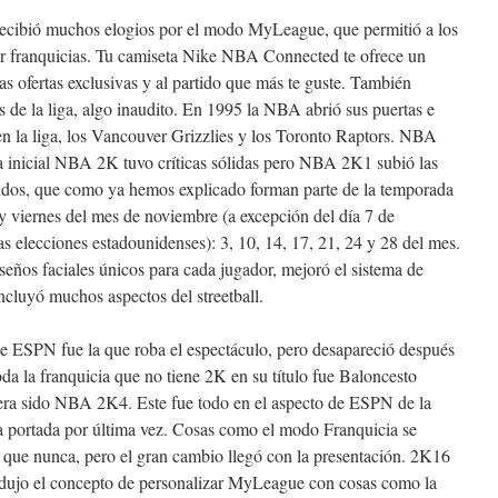
cibió muchos elogios por el modo MyLeague, que permitió a los
r franquicias. Tu camiseta Nike NBA Connected te ofrece un
las ofertas exclusivas y al partido que más te guste. También
s de la liga, algo inaudito. En 1995 la NBA abrió sus puertas e
n la liga, los Vancouver Grizzlies y los Toronto Raptors. NBA
La inicial NBA 2K tuvo críticas sólidas pero NBA 2K1 subió las
rtidos, que como ya hemos explicado forman parte de la temporada
 y viernes del mes de noviembre (a excepción del día 7 de
 elecciones estadounidenses): 3, 10, 14, 17, 21, 24 y 28 del mes.
os faciales únicos para cada jugador, mejoró el sistema de
ncluyó muchos aspectos del streetball.
de ESPN fue la que roba el espectáculo, pero desapareció después
oda la franquicia que no tiene 2K en su título fue Baloncesto
a sido NBA 2K4. Este fue todo en el aspecto de ESPN de la
la portada por última vez. Cosas como el modo Franquicia se
 que nunca, pero el gran cambio llegó con la presentación. 2K16
odujo el concepto de personalizar MyLeague con cosas como la