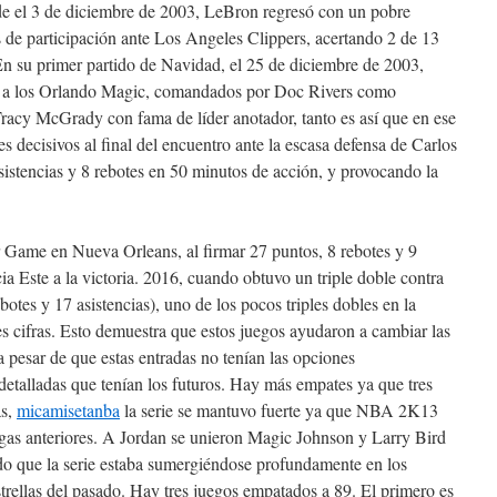
rde el 3 de diciembre de 2003, LeBron regresó con un pobre
 de participación ante Los Angeles Clippers, acertando 2 de 13
En su primer partido de Navidad, el 25 de diciembre de 2003,
z a los Orlando Magic, comandados por Doc Rivers como
 Tracy McGrady con fama de líder anotador, tanto es así que en ese
s decisivos al final del encuentro ante la escasa defensa de Carlos
sistencias y 8 rebotes en 50 minutos de acción, y provocando la
Game en Nueva Orleans, al firmar 27 puntos, 8 rebotes y 9
cia Este a la victoria. 2016, cuando obtuvo un triple doble contra
tes y 17 asistencias), uno de los pocos triples dobles en la
res cifras. Esto demuestra que estos juegos ayudaron a cambiar las
 pesar de que estas entradas no tenían las opciones
s detalladas que tenían los futuros. Hay más empates ya que tres
ás,
micamisetanba
la serie se mantuvo fuerte ya que NBA 2K13
egas anteriores. A Jordan se unieron Magic Johnson y Larry Bird
do que la serie estaba sumergiéndose profundamente en los
strellas del pasado. Hay tres juegos empatados a 89. El primero es