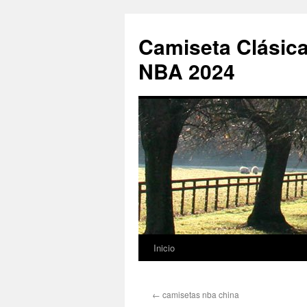
Camiseta Clásica
NBA 2024
Inicio
Saltar
al
←
camisetas nba china
contenido