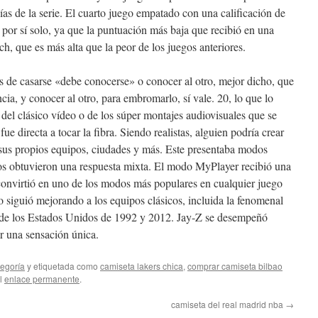
s de la serie. El cuarto juego empatado con una calificación de
or sí solo, ya que la puntuación más baja que recibió en una
h, que es más alta que la peor de los juegos anteriores.
 de casarse «debe conocerse» o conocer al otro, mejor dicho, que
ia, y conocer al otro, para embromarlo, sí vale. 20, lo que lo
 del clásico vídeo o de los súper montajes audiovisuales que se
fue directa a tocar la fibra. Siendo realistas, alguien podría crear
 sus propios equipos, ciudades y más. Este presentaba modos
s obtuvieron una respuesta mixta. El modo MyPlayer recibió una
 convirtió en uno de los modos más populares en cualquier juego
o siguió mejorando a los equipos clásicos, incluida la fenomenal
s de los Estados Unidos de 1992 y 2012. Jay-Z se desempeñó
 una sensación única.
tegoría
y etiquetada como
camiseta lakers chica
,
comprar camiseta bilbao
el
enlace permanente
.
camiseta del real madrid nba
→