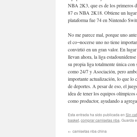
NBA 2K3, que es de los primeros día
87 es NBA 2K18. Obtiene un lugar p
plataforma fue 74 en Nintendo Switc
No me parece mal, porque uno antes
el co¬nocerse uno no tiene importanc
convirtió en un gran valor. En lugar
llevan ahora, la liga estadounidense 
su propia liga totalmente única con
como 24/7 y Asociación, pero ambo
importante actualización, lo que lo
de deportes. A pesar de eso, el jueg
idea de tener los equipos olímpico
como productor, ayudando a agregar
Esta entrada ha sido publicada en
Sin ca
basket
,
comprar camisetas nba
. Guarda 
←
camisetas nba china