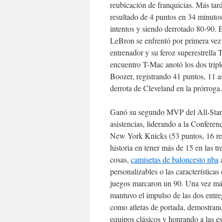
reubicación de franquicias. Más ta
resultado de 4 puntos en 34 minutos
intentos y siendo derrotado 80-90. 
LeBron se enfrentó por primera ve
entrenador y su feroz superestrella
encuentro T-Mac anotó los dos triple
Boozer, registrando 41 puntos, 11 a
derrota de Cleveland en la prórroga.
Ganó su segundo MVP del All-Star 
asistencias, liderando a la Conferen
New York Knicks (53 puntos, 16 rebo
historia en tener más de 15 en las t
cosas,
camisetas de baloncesto nba
a
personalizables o las característica
juegos marcaron un 90. Una vez m
mantuvo el impulso de las dos entr
como atletas de portada, demostran
equipos clásicos y honrando a las e