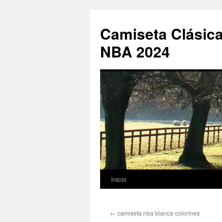
Camiseta Clásica
NBA 2024
Inicio
Saltar
al
←
camiseta nba blanca colorines
contenido