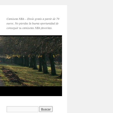
Camiseta NBA – Envío gratis a partir de 79
euros. No pierdas la buena oportunidad de
conseguir tu camisetas NBA favoritas.