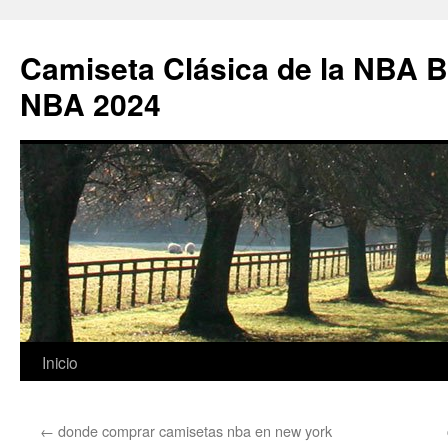
Camiseta Clásica de la NBA B
NBA 2024
Saltar
Inicio
al
←
donde comprar camisetas nba en new york
contenido