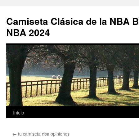
Camiseta Clásica de la NBA B
NBA 2024
Saltar
Inicio
al
←
tu camiseta nba opiniones
contenido