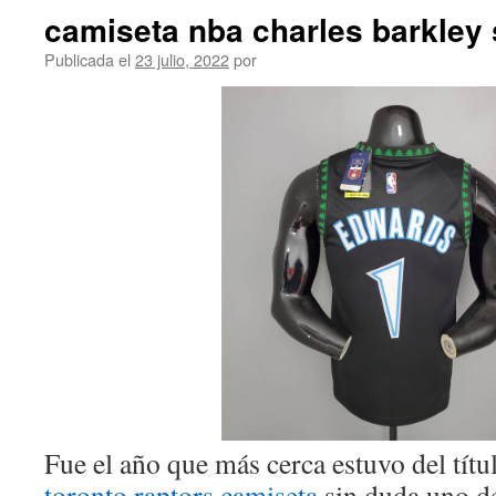
camiseta nba charles barkley 
Publicada el
23 julio, 2022
por
Fue el año que más cerca estuvo del tít
toronto raptors camiseta
sin duda uno de