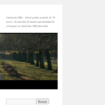
Camiseta NBA – Envío gratis a partir de 79
euros. No pierdas la buena oportunidad de
conseguir tu camisetas NBA favoritas.