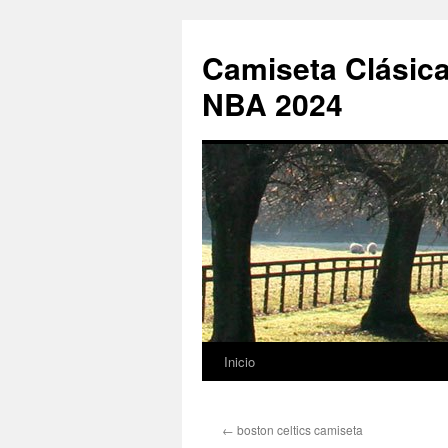
Camiseta Clásica
NBA 2024
Inicio
Saltar
al
←
boston celtics camiseta
contenido