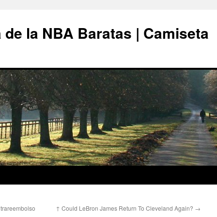
 de la NBA Baratas | Camiseta
trareembolso
↑ Could LeBron James Return To Cleveland Again?
→