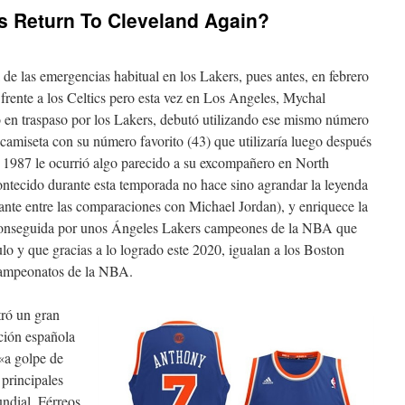
 Return To Cleveland Again?
de las emergencias habitual en los Lakers, pues antes, en febrero
frente a los Celtics pero esta vez en Los Angeles, Mychal
en traspaso por los Lakers, debutó utilizando ese mismo número
 camiseta con su número favorito (43) que utilizaría luego después
e 1987 le ocurrió algo parecido a su excompañero en North
ntecido durante esta temporada no hace sino agrandar la leyenda
ante entre las comparaciones con Michael Jordan), y enriquece la
a conseguida por unos Ángeles Lakers campeones de la NBA que
ulo y que gracias a lo logrado este 2020, igualan a los Boston
campeonatos de la NBA.
ró un gran
cción española
«a golpe de
principales
undial. Férreos,