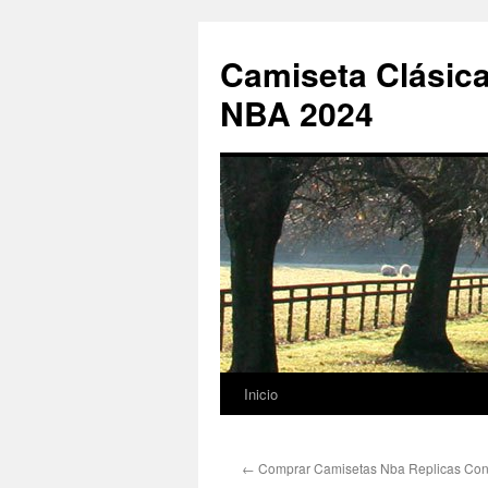
Camiseta Clásica
NBA 2024
Inicio
Saltar
al
←
Comprar Camisetas Nba Replicas Con
contenido