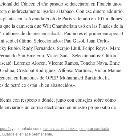
cional del Cáncer, el año pasado se detectaron en Francia unos
cta o indirectamente ligados al tabaco. Con ese dinero adquirió,
is plantas en la Avenida Foch de París valorado en 107 millones.
a que la camiseta que Wilt Chamberlain usó en las Finales de la
millones de dólares en subasta. Pau no es el primer europeo al
 ni será el último. Seleccionados: Pau Gasol, Juan Carlos
cky Rubio, Rudy Fernández, Sergio Llull, Felipe Reyes, Marc
 Fernando San Emeterio, Víctor Sada. Seleccionados: Clifford
uscató, Lorenzo Alocen, Vicente Ramos, Toncho Nava, Enric
 Codina, Cristóbal Rodríguez, Alfonso Martínez, Víctor Manuel
rio general en funciones de OPEP, Mohammed Barkindo, ha
s de petróleo están «bien abastecidos».
roblema con respecto a dónde, junto con consejos sobre cómo
e enviarnos un correo electrónico en nuestro propio sitio de
tegoría
y etiquetada como
camisetas de basket
,
comprar camiseta
. Guarda el
enlace permanente
.