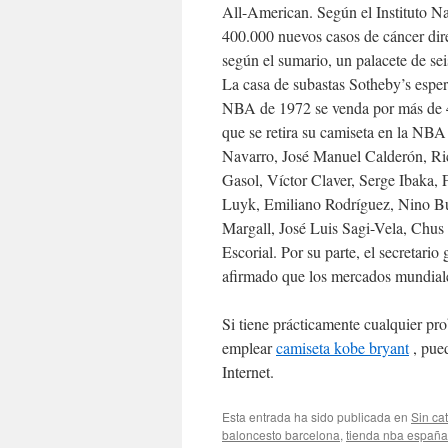
All-American. Según el Instituto Na
400.000 nuevos casos de cáncer dire
según el sumario, un palacete de se
La casa de subastas Sotheby’s esper
NBA de 1972 se venda por más de 4 
que se retira su camiseta en la NBA
Navarro, José Manuel Calderón, Ri
Gasol, Víctor Claver, Serge Ibaka,
Luyk, Emiliano Rodríguez, Nino B
Margall, José Luis Sagi-Vela, Chus
Escorial. Por su parte, el secreta
afirmado que los mercados mundiale
Si tiene prácticamente cualquier p
emplear
camiseta kobe bryant
, pued
Internet.
Esta entrada ha sido publicada en
Sin ca
baloncesto barcelona
,
tienda nba españa