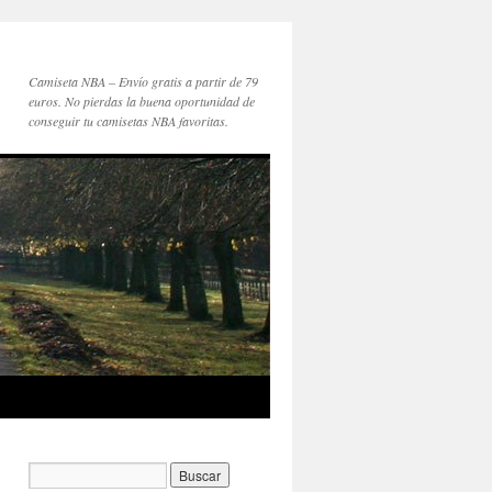
Camiseta NBA – Envío gratis a partir de 79
euros. No pierdas la buena oportunidad de
conseguir tu camisetas NBA favoritas.