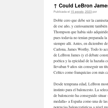
↑ Could LeBron James
Publicada el
15 agosto, 2023
por
Doble cero que debe ser la camiseta 
de ese año, y curiosamente también 
Thompson que había sido adquirido 
pues todavía no tenían preparada la
siempre allí. Antes, en diciembre d
Carlona, James Worthy. Todo lo aco
de LeBron James (y el debate const
poética y la epicidad de la hazañ
llevaban 9 años sin conseguir un tít
Celtics como franquicias con más 
Desde temprana edad, LeBron most
instinto para el baloncesto. La sele
de baloncesto ha conseguido situar 
medalla» a España como una de las 
potencias baloncestísticas a nivel m