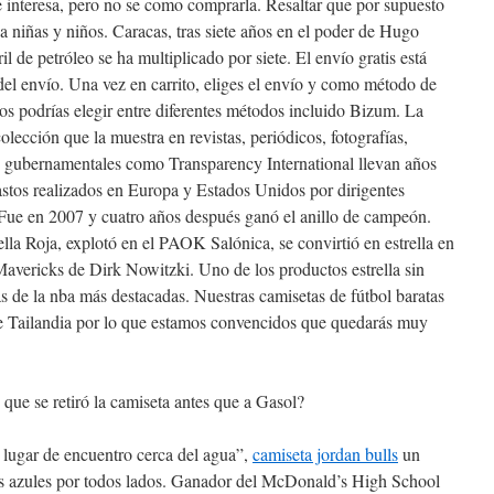
interesa, pero no se como comprarla. Resaltar que por supuesto
 niñas y niños. Caracas, tras siete años en el poder de Hugo
il de petróleo se ha multiplicado por siete. El envío gratis está
a del envío. Una vez en carrito, eliges el envío y como método de
s podrías elegir entre diferentes métodos incluido Bizum. La
olección que la muestra en revistas, periódicos, fotografías,
o gubernamentales como Transparency International llevan años
gastos realizados en Europa y Estados Unidos por dirigentes
 Fue en 2007 y cuatro años después ganó el anillo de campeón.
rella Roja, explotó en el PAOK Salónica, se convirtió en estrella en
Mavericks de Dirk Nowitzki. Uno de los productos estrella sin
s de la nba más destacadas. Nuestras camisetas de fútbol baratas
e Tailandia por lo que estamos convencidos que quedarás muy
 que se retiró la camiseta antes que a Gasol?
 lugar de encuentro cerca del agua”,
camiseta jordan bulls
un
os azules por todos lados. Ganador del McDonald’s High School